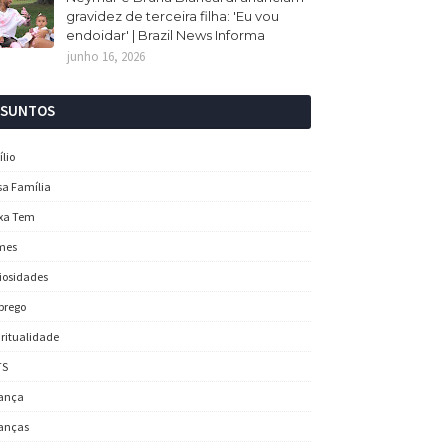
gravidez de terceira filha: 'Eu vou
endoidar' | Brazil News Informa
junho 16, 2026
SSUNTOS
ílio
sa Família
xa Tem
mes
iosidades
prego
iritualidade
TS
ança
anças