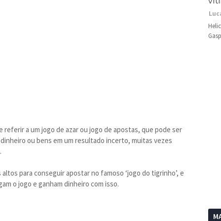
vít
Luc
Heli
Gasp
e referir a um jogo de azar ou jogo de apostas, que pode ser
dinheiro ou bens em um resultado incerto, muitas vezes
.
ltos para conseguir apostar no famoso ‘jogo do tigrinho’, e
am o jogo e ganham dinheiro com isso.
MA