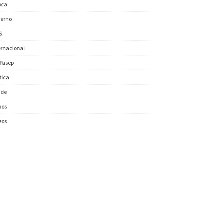
oca
erno
S
ernacional
/Pasep
ítica
úde
nos
eos