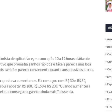
A
Aux
Bol
Cai
orista de aplicativo e, mesmo após 10 a 12 horas diárias de
Cri
ativo que prometia ganhos rápidos e fáceis parecia uma boa
itais também parecia convincente quanto aos possíveis lucros.
Cur
Em
ia apostava aumentaram. Ela começou com R$ 30 e R$ 50,
Esp
ou a apostar R$ 100, R$ 150 e R$ 200. "Quando aumentei a
i que conseguiria ganhar ainda mais," disse ela.
FG
Fin
Fin