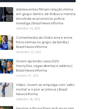
Adolescentes filmam relação intima
em grupo dentro de ônibus e menina
envolvida se pronuncia; polícia
investiga | Brazil News Informa
setembro 14, 2025
Comentarista da Globo erra e envia
fotos intimas no grupo da família |
Brazil News Informa
dezembro 12, 2022
Jovem aprendiz caixa 2023:
Inscrições, vagas abertas e salários |
Brazil News Informa
outubro 07, 2022
Vídeo: Jovem se empolga com ‘salto
mortal’ e o pior acontece | Brazil
News Informa
setembro 28, 2022
Neymar e Bruna Biancardi anunciam