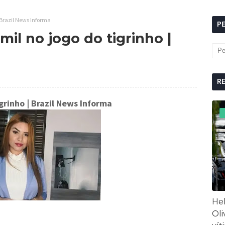
 Brazil News Informa
P
il no jogo do tigrinho |
R
grinho
| Brazil News Informa
Hel
Oli