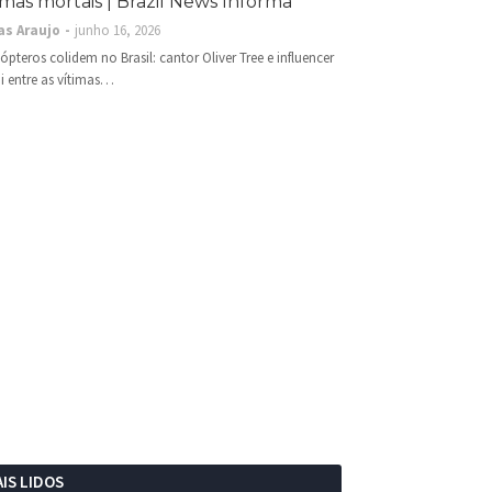
imas mortais | Brazil News Informa
as Araujo
junho 16, 2026
cópteros colidem no Brasil: cantor Oliver Tree e influencer
i entre as vítimas…
IS LIDOS