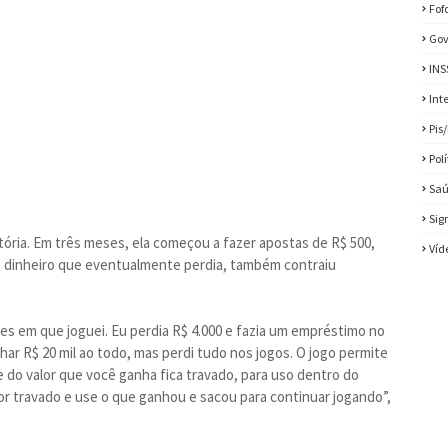
Fof
Gov
INS
Int
Pis
Pol
Sa
Sig
itória. Em três meses, ela começou a fazer apostas de R$ 500,
Víd
r o dinheiro que eventualmente perdia, também contraiu
s em que joguei. Eu perdia R$ 4.000 e fazia um empréstimo no
har R$ 20 mil ao todo, mas perdi tudo nos jogos. O jogo permite
e do valor que você ganha fica travado, para uso dentro do
lor travado e use o que ganhou e sacou para continuar jogando”,