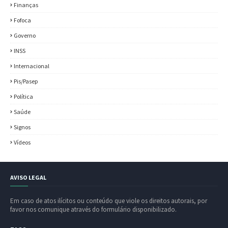
Finanças
Fofoca
Governo
INSS
Internacional
Pis/Pasep
Política
Saúde
Signos
Vídeos
AVISO LEGAL
Em caso de atos ilícitos ou conteúdo que viole os direitos autorais, por
favor nos comunique através do formulário disponibilizado.