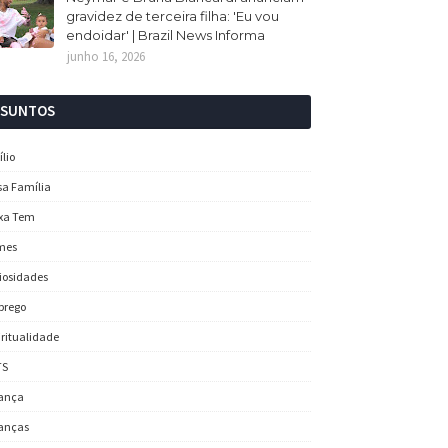
gravidez de terceira filha: 'Eu vou
endoidar' | Brazil News Informa
junho 16, 2026
SSUNTOS
ílio
sa Família
xa Tem
mes
iosidades
prego
iritualidade
TS
ança
anças