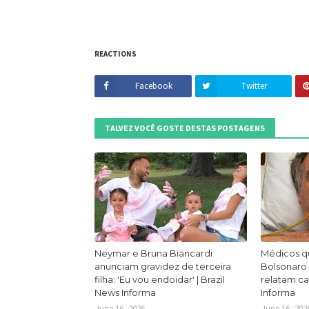
REACTIONS
Facebook
Twitter
TALVEZ VOCÊ GOSTE DESTAS POSTAGENS
Neymar e Bruna Biancardi
Médicos q
anunciam gravidez de terceira
Bolsonaro
filha: 'Eu vou endoidar' | Brazil
relatam ca
News Informa
Informa
June 16, 2026
June 16, 202