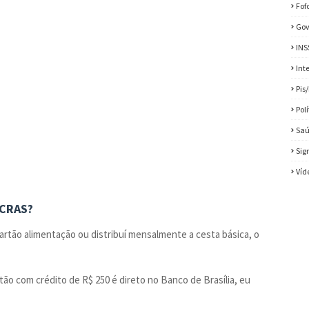
Fof
Gov
INS
Int
Pis
Pol
Sa
Sig
Víd
 CRAS?
cartão alimentação ou distribuí mensalmente a cesta básica, o
rtão com crédito de R$ 250 é direto no Banco de Brasília, eu