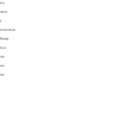
oca
erno
S
ernacional
/Pasep
ítica
úde
nos
eos