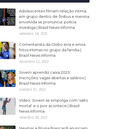
Adolescentes filmam relação intima
em grupo dentro de ônibus e menina
envolvida se pronuncia; polícia
investiga | Brazil News Informa
setembro 14, 2025
Comentarista da Globo erra e envia
fotos intimas no grupo da família |
Brazil News Informa
dezembro 12, 2022
Jovem aprendiz caixa 2023:
Inscrições, vagas abertas e salários |
Brazil News Informa
outubro 07, 2022
Vídeo: Jovem se empolga com ‘salto
mortal’ e o pior acontece | Brazil
News Informa
setembro 28, 2022
Neymar e Bruna Biancardi anunciam