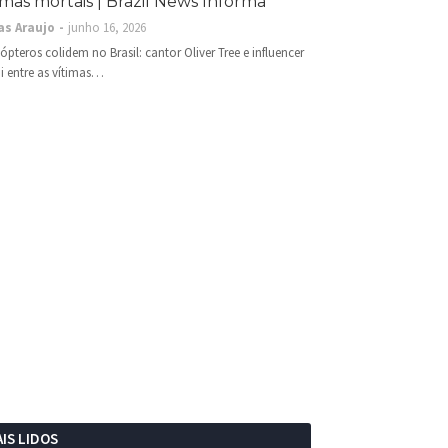
imas mortais | Brazil News Informa
as Araujo
junho 16, 2026
cópteros colidem no Brasil: cantor Oliver Tree e influencer
i entre as vítimas…
IS LIDOS