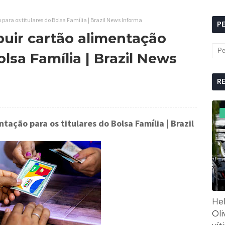
para os titulares do Bolsa Família | Brazil News Informa
P
buir cartão alimentação
olsa Família | Brazil News
R
tação para os titulares do Bolsa Família
| Brazil
Hel
Oli