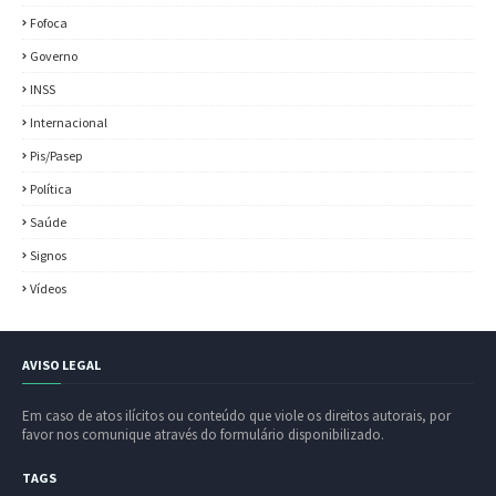
Fofoca
Governo
INSS
Internacional
Pis/Pasep
Política
Saúde
Signos
Vídeos
AVISO LEGAL
Em caso de atos ilícitos ou conteúdo que viole os direitos autorais, por
favor nos comunique através do formulário disponibilizado.
TAGS