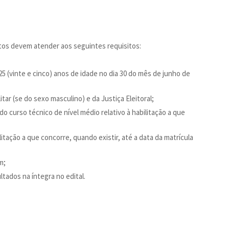
atos devem atender aos seguintes requisitos:
5 (vinte e cinco) anos de idade no dia 30 do mês de junho de
tar (se do sexo masculino) e da Justiça Eleitoral;
o curso técnico de nível médio relativo à habilitação a que
litação a que concorre, quando existir, até a data da matrícula
m;
tados na íntegra no edital.