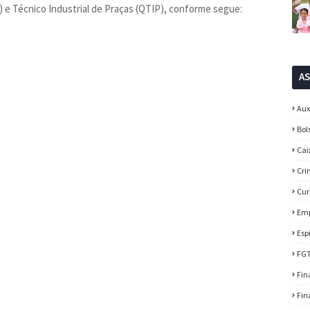
) e Técnico Industrial de Praças (QTIP), conforme segue:
A
Aux
Bol
Cai
Cri
Cur
Em
Esp
FG
Fin
Fin