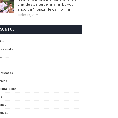
gravidez de terceira filha: 'Eu vou
endoidar' | Brazil News Informa
junho 16, 2026
SSUNTOS
ílio
sa Família
xa Tem
mes
iosidades
prego
iritualidade
TS
ança
anças