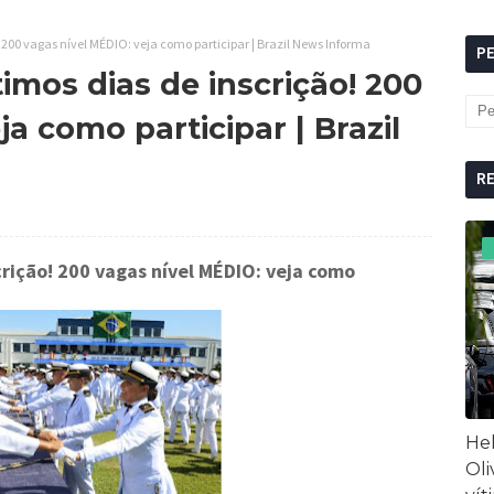
 200 vagas nível MÉDIO: veja como participar | Brazil News Informa
P
imos dias de inscrição! 200
a como participar | Brazil
R
crição! 200 vagas nível MÉDIO: veja como
Hel
Oli