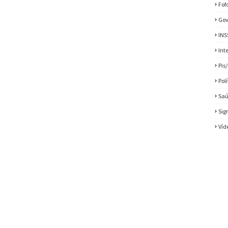
Fof
Gov
INS
Int
Pis
Pol
Sa
Sig
Víd