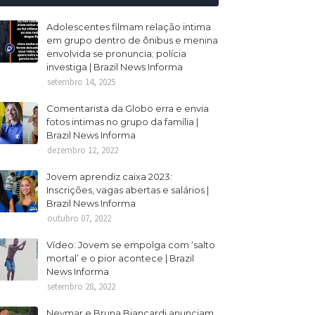
Adolescentes filmam relação intima
em grupo dentro de ônibus e menina
envolvida se pronuncia; polícia
investiga | Brazil News Informa
setembro 14, 2025
Comentarista da Globo erra e envia
fotos intimas no grupo da família |
Brazil News Informa
dezembro 12, 2022
Jovem aprendiz caixa 2023:
Inscrições, vagas abertas e salários |
Brazil News Informa
outubro 07, 2022
Vídeo: Jovem se empolga com ‘salto
mortal’ e o pior acontece | Brazil
News Informa
setembro 28, 2022
Neymar e Bruna Biancardi anunciam