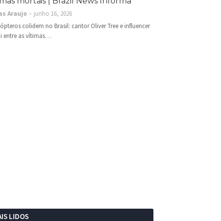
imas mortais | Brazil News Informa
as Araujo
junho 16, 2026
cópteros colidem no Brasil: cantor Oliver Tree e influencer
i entre as vítimas…
IS LIDOS