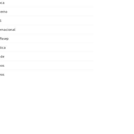
oca
erno
S
ernacional
/Pasep
ítica
úde
nos
eos