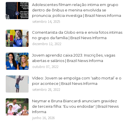
Adolescentes filmam relação intima em grupo
dentro de ônibus e menina envolvida se
pronuncia; polícia investiga | Brazil News Informa
setembro 14, 2025
Comentarista da Globo erra e envia fotos intimas
no grupo da família | Brazil News Informa
dezembro 12, 2022
Jovem aprendiz caixa 2023: Inscrições, vagas
abertas e salários | Brazil News Informa
outubro 07, 2022
Vídeo: Jovem se empolga com ‘salto mortal’ e o
pior acontece | Brazil News Informa
setembro 28, 2022
Neymar e Bruna Biancardi anunciam gravidez
de terceira filha: 'Eu vou endoidar' | Brazil News
Informa
junho 16, 2026