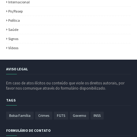
Internacional
Pis/Pasep
Política
Saúde
Signos
Vídeos
AVISO LEGAL
Em caso de atos ilícitos ou conteúdo que viole os direitos autorais, por
favor nos comunique através do formulário disponibilizado.
TAGS
Bolsa Família
Crimes
FGTS
Governo
INSS
FORMULÁRIO DE CONTATO