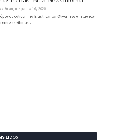
imas mortais | Brazil News Informa
as Araujo
junho 16, 2026
cópteros colidem no Brasil: cantor Oliver Tree e influencer
i entre as vítimas…
IS LIDOS