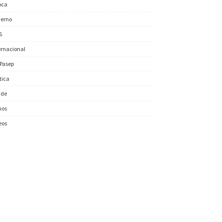
oca
erno
S
ernacional
/Pasep
ítica
úde
nos
eos