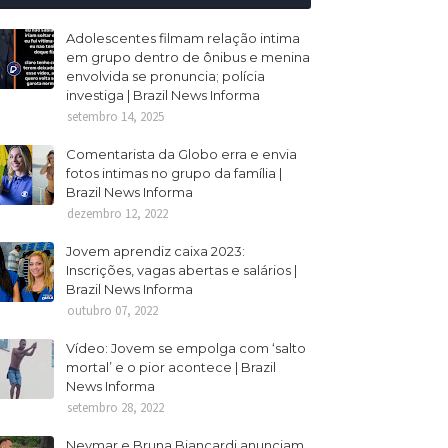
Adolescentes filmam relação intima
em grupo dentro de ônibus e menina
envolvida se pronuncia; polícia
investiga | Brazil News Informa
setembro 14, 2025
Comentarista da Globo erra e envia
fotos intimas no grupo da família |
Brazil News Informa
dezembro 12, 2022
Jovem aprendiz caixa 2023:
Inscrições, vagas abertas e salários |
Brazil News Informa
outubro 07, 2022
Vídeo: Jovem se empolga com ‘salto
mortal’ e o pior acontece | Brazil
News Informa
setembro 28, 2022
Neymar e Bruna Biancardi anunciam