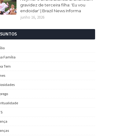
gravidez de terceira filha: 'Eu vou
endoidar' | Brazil News Informa
junho 16, 2026
SSUNTOS
ílio
sa Família
xa Tem
mes
iosidades
prego
iritualidade
TS
ança
anças