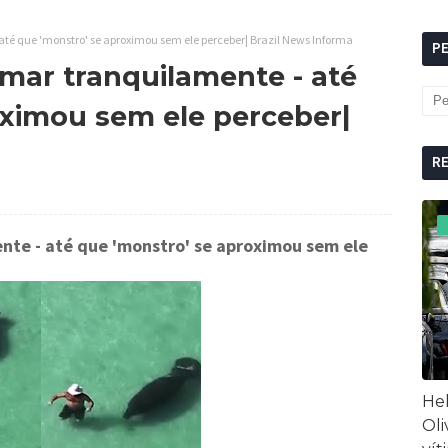
té que 'monstro' se aproximou sem ele perceber| Brazil News Informa
P
 mar tranquilamente - até
oximou sem ele perceber|
R
nte - até que 'monstro' se aproximou sem ele
Hel
Oli