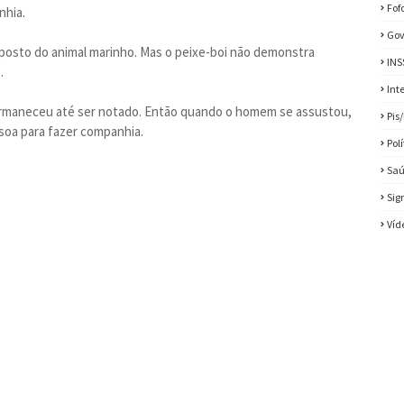
Fof
nhia.
Gov
oposto do animal marinho. Mas o peixe-boi não demonstra
INS
.
Int
ermaneceu até ser notado. Então quando o homem se assustou,
Pis
soa para fazer companhia.
Pol
Sa
Sig
Víd