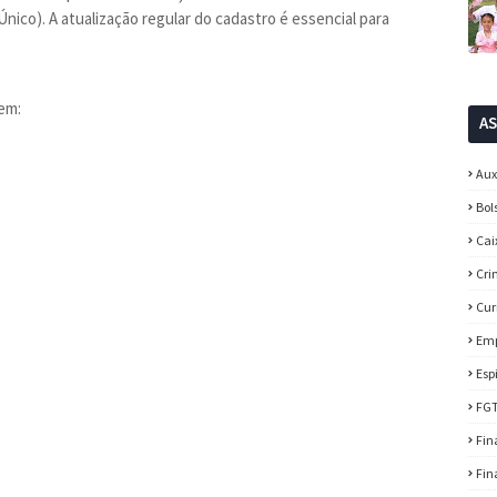
ico). A atualização regular do cadastro é essencial para
em:
A
Aux
Bol
Cai
Cri
Cur
Em
Esp
FG
Fin
Fin