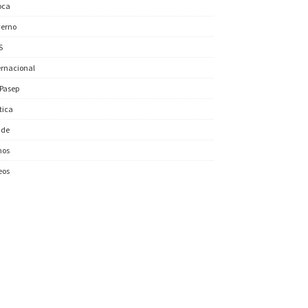
oca
erno
S
ernacional
/Pasep
ítica
úde
nos
eos