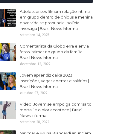
Adolescentes filmam relação intima
em grupo dentro de ônibus e menina
envolvida se pronuncia; polícia
investiga | Brazil News Informa
setembro 14, 2025
Comentarista da Globo erra e envia
fotos intimas no grupo da família |
Brazil News Informa
dezembro 12, 2022
Jovem aprendiz caixa 2023:
Inscrições, vagas abertas e salários |
Brazil News Informa
outubro 07, 2022
Vídeo: Jovem se empolga com ‘salto
mortal’ e o pior acontece | Brazil
News Informa
setembro 28, 2022
Neymar e Bruna Biancardi anunciam