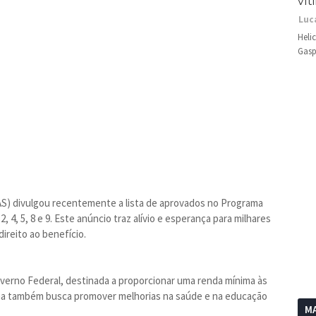
vít
Luc
Heli
Gasp
AS) divulgou recentemente a lista de aprovados no Programa
2, 4, 5, 8 e 9. Este anúncio traz alívio e esperança para milhares
ireito ao benefício.
overno Federal, destinada a proporcionar uma renda mínima às
rama também busca promover melhorias na saúde e na educação
MA