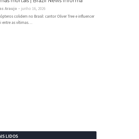
imas mortais | Brazil News Informa
as Araujo
junho 16, 2026
cópteros colidem no Brasil: cantor Oliver Tree e influencer
i entre as vítimas…
IS LIDOS