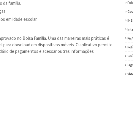
da família.
Fof
ças.
Gov
hos em idade escolar.
INS
Int
aprovado no Bolsa Família. Uma das maneiras mais práticas é
Pis
vel para download em dispositivos móveis. O aplicativo permite
Pol
lendário de pagamentos e acessar outras informações
Sa
Sig
Víd