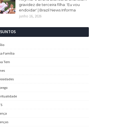
gravidez de terceira filha: 'Eu vou
endoidar' | Brazil News Informa
junho 16, 2026
SSUNTOS
ílio
sa Família
xa Tem
mes
iosidades
prego
iritualidade
TS
ança
anças