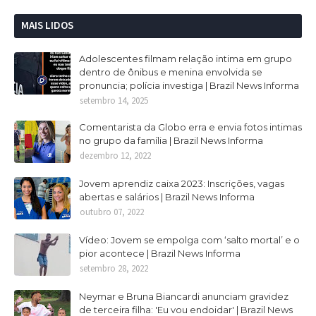
MAIS LIDOS
Adolescentes filmam relação intima em grupo
dentro de ônibus e menina envolvida se
pronuncia; polícia investiga | Brazil News Informa
setembro 14, 2025
Comentarista da Globo erra e envia fotos intimas
no grupo da família | Brazil News Informa
dezembro 12, 2022
Jovem aprendiz caixa 2023: Inscrições, vagas
abertas e salários | Brazil News Informa
outubro 07, 2022
Vídeo: Jovem se empolga com ‘salto mortal’ e o
pior acontece | Brazil News Informa
setembro 28, 2022
Neymar e Bruna Biancardi anunciam gravidez
de terceira filha: 'Eu vou endoidar' | Brazil News