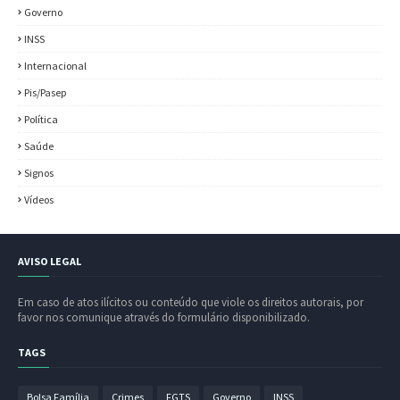
Governo
INSS
Internacional
Pis/Pasep
Política
Saúde
Signos
Vídeos
AVISO LEGAL
Em caso de atos ilícitos ou conteúdo que viole os direitos autorais, por
favor nos comunique através do formulário disponibilizado.
TAGS
Bolsa Família
Crimes
FGTS
Governo
INSS