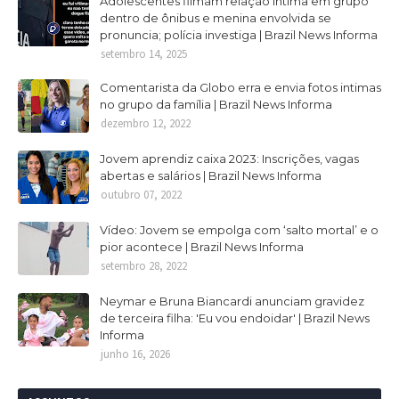
Adolescentes filmam relação intima em grupo
dentro de ônibus e menina envolvida se
pronuncia; polícia investiga | Brazil News Informa
setembro 14, 2025
Comentarista da Globo erra e envia fotos intimas
no grupo da família | Brazil News Informa
dezembro 12, 2022
Jovem aprendiz caixa 2023: Inscrições, vagas
abertas e salários | Brazil News Informa
outubro 07, 2022
Vídeo: Jovem se empolga com ‘salto mortal’ e o
pior acontece | Brazil News Informa
setembro 28, 2022
Neymar e Bruna Biancardi anunciam gravidez
de terceira filha: 'Eu vou endoidar' | Brazil News
Informa
junho 16, 2026