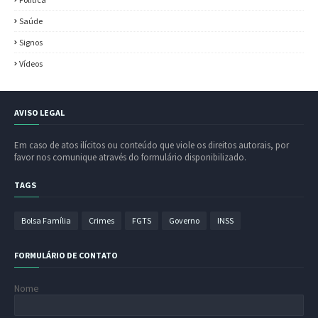
Saúde
Signos
Vídeos
AVISO LEGAL
Em caso de atos ilícitos ou conteúdo que viole os direitos autorais, por
favor nos comunique através do formulário disponibilizado.
TAGS
Bolsa Família
Crimes
FGTS
Governo
INSS
FORMULÁRIO DE CONTATO
Nome