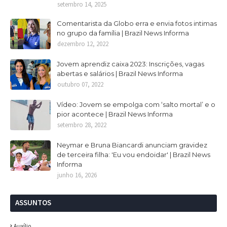
setembro 14, 2025
Comentarista da Globo erra e envia fotos intimas
no grupo da família | Brazil News Informa
dezembro 12, 2022
Jovem aprendiz caixa 2023: Inscrições, vagas
abertas e salários | Brazil News Informa
outubro 07, 2022
Vídeo: Jovem se empolga com ‘salto mortal’ e o
pior acontece | Brazil News Informa
setembro 28, 2022
Neymar e Bruna Biancardi anunciam gravidez
de terceira filha: 'Eu vou endoidar' | Brazil News
Informa
junho 16, 2026
ASSUNTOS
Auxílio