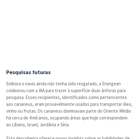
Pesquisas futuras
Embora o navio ainda não tenha sido resgatado, a Energean
colaborou com a IAA para trazer à superfície duas ânforas para
pesquisa. Esses recipientes, identificados como pertencentes
aos cananeus, eram provavelmente usados para transportar óleo,
vinho ou frutas. Os cananeus dominavam parte do Oriente Médio
há cerca de 4 mil anos, ocupando áreas que hoje correspondem
ao Líbano, Israel, Jordânia e Síria.
Esta descoberta oferece novos insights sobre as habilidades de