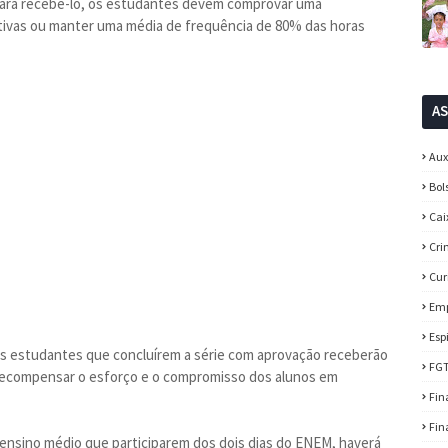
 para recebê-lo, os estudantes devem comprovar uma
etivas ou manter uma média de frequência de 80% das horas
A
Aux
Bol
Cai
Cri
Cur
Em
Esp
, os estudantes que concluírem a série com aprovação receberão
FG
sa recompensar o esforço e o compromisso dos alunos em
Fin
Fin
ensino médio que participarem dos dois dias do ENEM, haverá