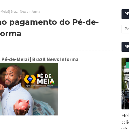
Meia?| Brazil News Informa
P
mo pagamento do Pé-de-
nforma
R
 Pé-de-Meia?
| Brazil News Informa
Hel
Oli