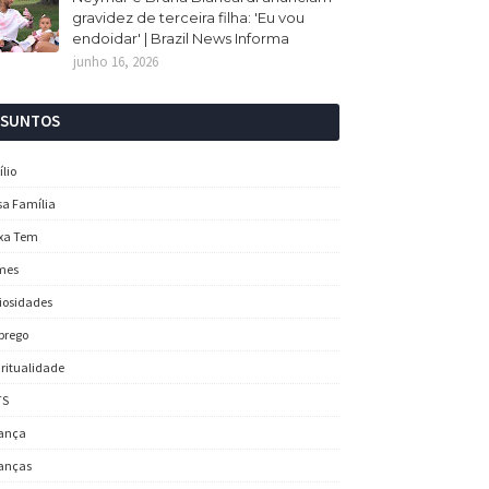
gravidez de terceira filha: 'Eu vou
endoidar' | Brazil News Informa
junho 16, 2026
SSUNTOS
ílio
sa Família
xa Tem
mes
iosidades
prego
iritualidade
TS
ança
anças