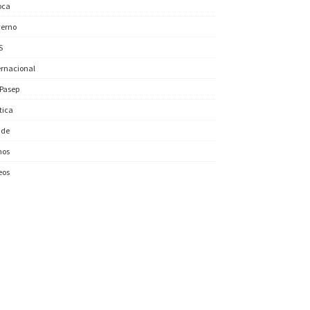
oca
erno
S
ernacional
/Pasep
ítica
úde
nos
eos