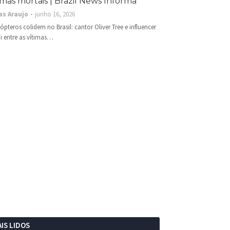
imas mortais | Brazil News Informa
as Araujo
junho 16, 2026
cópteros colidem no Brasil: cantor Oliver Tree e influencer
i entre as vítimas…
IS LIDOS