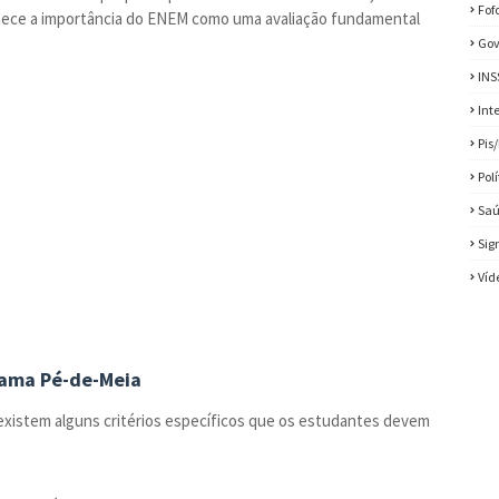
Fof
onhece a importância do ENEM como uma avaliação fundamental
Gov
INS
Int
Pis
Pol
Sa
Sig
Víd
grama Pé-de-Meia
xistem alguns critérios específicos que os estudantes devem