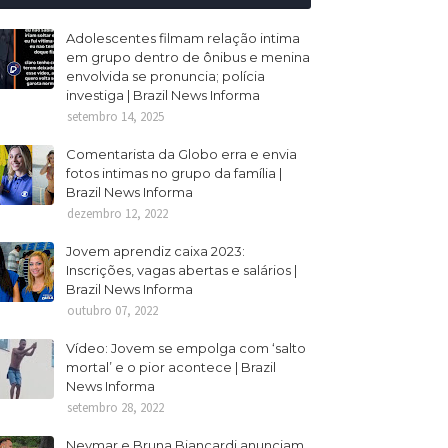
Adolescentes filmam relação intima
em grupo dentro de ônibus e menina
envolvida se pronuncia; polícia
investiga | Brazil News Informa
setembro 14, 2025
Comentarista da Globo erra e envia
fotos intimas no grupo da família |
Brazil News Informa
dezembro 12, 2022
Jovem aprendiz caixa 2023:
Inscrições, vagas abertas e salários |
Brazil News Informa
outubro 07, 2022
Vídeo: Jovem se empolga com ‘salto
mortal’ e o pior acontece | Brazil
News Informa
setembro 28, 2022
Neymar e Bruna Biancardi anunciam