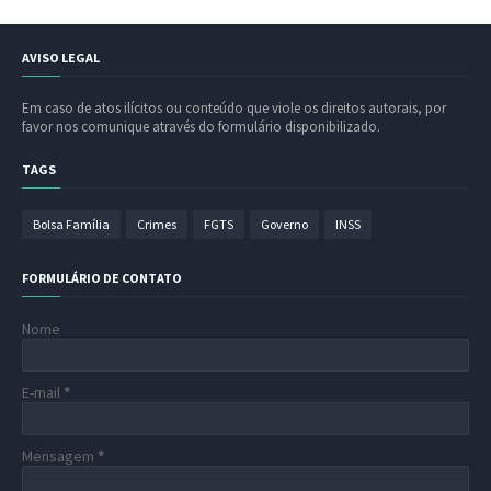
AVISO LEGAL
Em caso de atos ilícitos ou conteúdo que viole os direitos autorais, por
favor nos comunique através do formulário disponibilizado.
TAGS
Bolsa Família
Crimes
FGTS
Governo
INSS
FORMULÁRIO DE CONTATO
Nome
E-mail
*
Mensagem
*