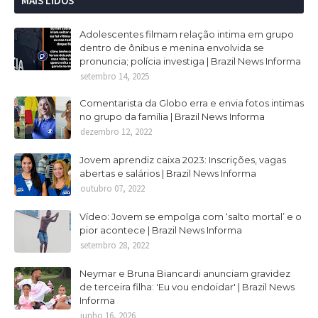
MAIS LIDOS
Adolescentes filmam relação intima em grupo
dentro de ônibus e menina envolvida se
pronuncia; polícia investiga | Brazil News Informa
setembro 14, 2025
Comentarista da Globo erra e envia fotos intimas
no grupo da família | Brazil News Informa
dezembro 12, 2022
Jovem aprendiz caixa 2023: Inscrições, vagas
abertas e salários | Brazil News Informa
outubro 07, 2022
Vídeo: Jovem se empolga com ‘salto mortal’ e o
pior acontece | Brazil News Informa
setembro 28, 2022
Neymar e Bruna Biancardi anunciam gravidez
de terceira filha: 'Eu vou endoidar' | Brazil News
Informa
junho 16, 2026