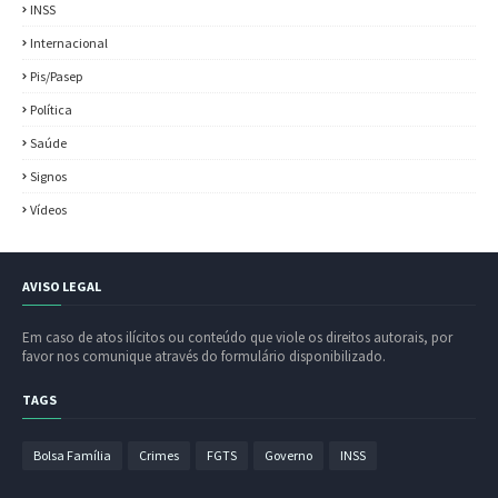
INSS
Internacional
Pis/Pasep
Política
Saúde
Signos
Vídeos
AVISO LEGAL
Em caso de atos ilícitos ou conteúdo que viole os direitos autorais, por
favor nos comunique através do formulário disponibilizado.
TAGS
Bolsa Família
Crimes
FGTS
Governo
INSS