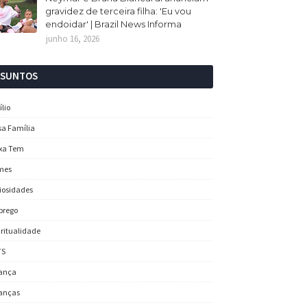
gravidez de terceira filha: 'Eu vou
endoidar' | Brazil News Informa
junho 16, 2026
SSUNTOS
ílio
sa Família
xa Tem
mes
iosidades
prego
iritualidade
TS
ança
anças