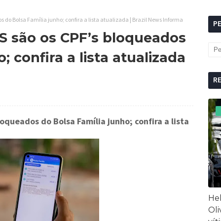
os do Bolsa Família junho; confira a lista atualizada | Brazil News Informa
P
TES são os CPF’s bloqueados
; confira a lista atualizada
R
loqueados do Bolsa Família junho; confira a lista
Hel
Oli