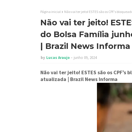
Página inicial
Não vai ter jeito! ESTES são os CPF’s bloquead
Não vai ter jeito! ES
do Bolsa Família junho
| Brazil News Informa
by
Lucas Araujo
junho 09, 2024
Não vai ter jeito! ESTES são os CPF’s b
atualizada
| Brazil News Informa