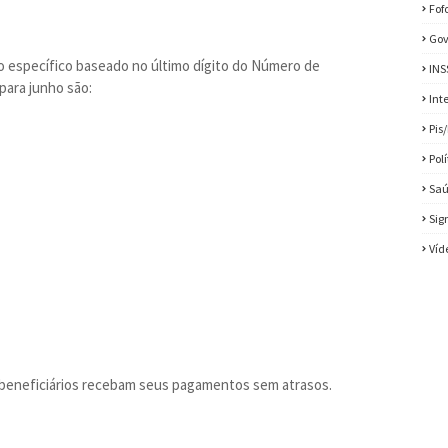
Fof
Gov
o específico baseado no último dígito do Número de
INS
para junho são:
Int
Pis
Pol
Sa
Sig
Víd
s beneficiários recebam seus pagamentos sem atrasos.