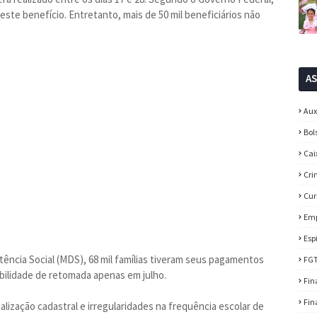
 este benefício. Entretanto, mais de 50 mil beneficiários não
A
Aux
Bol
Cai
Cri
Cur
Em
Esp
ência Social (MDS), 68 mil famílias tiveram seus pagamentos
FG
bilidade de retomada apenas em julho.
Fin
Fin
lização cadastral e irregularidades na frequência escolar de