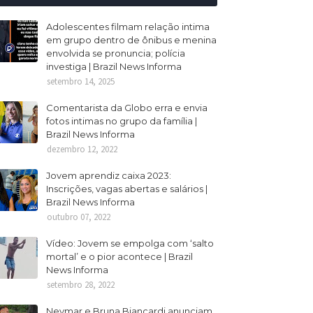
Adolescentes filmam relação intima
em grupo dentro de ônibus e menina
envolvida se pronuncia; polícia
investiga | Brazil News Informa
setembro 14, 2025
Comentarista da Globo erra e envia
fotos intimas no grupo da família |
Brazil News Informa
dezembro 12, 2022
Jovem aprendiz caixa 2023:
Inscrições, vagas abertas e salários |
Brazil News Informa
outubro 07, 2022
Vídeo: Jovem se empolga com ‘salto
mortal’ e o pior acontece | Brazil
News Informa
setembro 28, 2022
Neymar e Bruna Biancardi anunciam