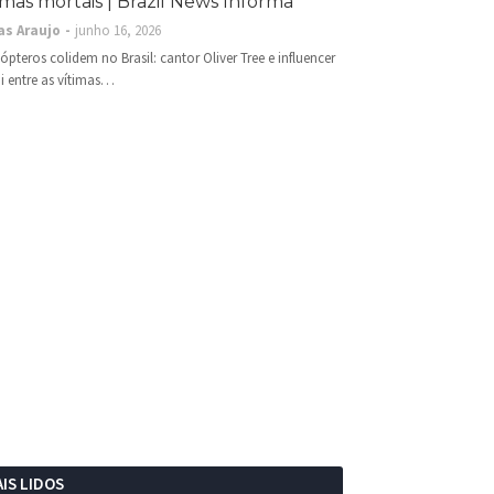
imas mortais | Brazil News Informa
as Araujo
junho 16, 2026
cópteros colidem no Brasil: cantor Oliver Tree e influencer
i entre as vítimas…
IS LIDOS