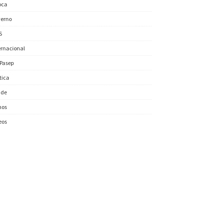
oca
erno
S
ernacional
/Pasep
ítica
úde
nos
eos