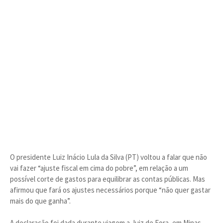
O presidente Luiz Inácio Lula da Silva (PT) voltou a falar que não
vai fazer “ajuste fiscal em cima do pobre”, em relação a um
possível corte de gastos para equilibrar as contas públicas. Mas
afirmou que fará os ajustes necessários porque “não quer gastar
mais do que ganha”.
A declaração foi dada durante viagem a Juiz de Fora, em Minas