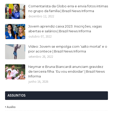
Comentarista da Globo erra e envia fotos intimas
no grupo da família | Brazil News Informa
dezembro 12, 2022
Jovem aprendiz caixa 2023: Inscrições, vagas
abertas e salários | Brazil News Informa
outubro 07, 2022
Vídeo: Jovem se empolga com ‘salto mortal’ e o
pior acontece | Brazil News Informa
setembro 28, 2022
Neymar e Bruna Biancardi anunciam gravidez
de terceira filha: 'Eu vou endoidar' | Brazil News
Informa
junho 16, 2026
ASSUNTOS
Auxílio