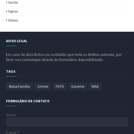
Saúde
Signos
Vídeos
AVISO LEGAL
Em caso de atos ilícitos ou conteúdo que viole os direitos autorais, por
favor nos comunique através do formulário disponibilizado.
TAGS
Bolsa Família
Crimes
FGTS
Governo
INSS
FORMULÁRIO DE CONTATO
Nome
E-mail
*