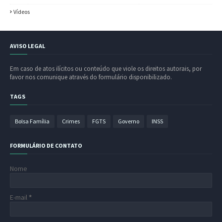
Vídeos
AVISO LEGAL
Em caso de atos ilícitos ou conteúdo que viole os direitos autorais, por
favor nos comunique através do formulário disponibilizado.
TAGS
Bolsa Família
Crimes
FGTS
Governo
INSS
FORMULÁRIO DE CONTATO
Nome
E-mail
*