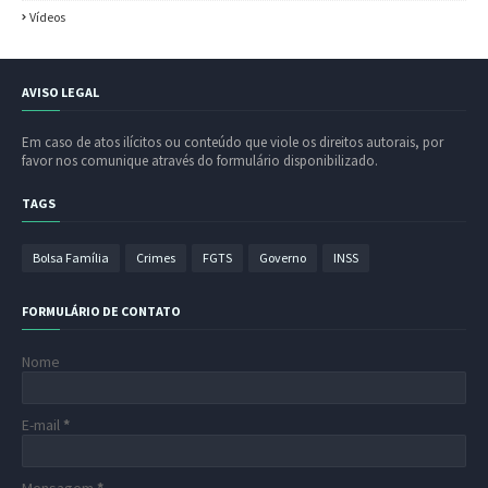
Vídeos
AVISO LEGAL
Em caso de atos ilícitos ou conteúdo que viole os direitos autorais, por
favor nos comunique através do formulário disponibilizado.
TAGS
Bolsa Família
Crimes
FGTS
Governo
INSS
FORMULÁRIO DE CONTATO
Nome
E-mail
*