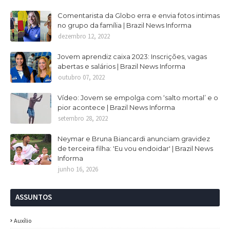
Comentarista da Globo erra e envia fotos intimas
no grupo da família | Brazil News Informa
dezembro 12, 2022
Jovem aprendiz caixa 2023: Inscrições, vagas
abertas e salários | Brazil News Informa
outubro 07, 2022
Vídeo: Jovem se empolga com ‘salto mortal’ e o
pior acontece | Brazil News Informa
setembro 28, 2022
Neymar e Bruna Biancardi anunciam gravidez
de terceira filha: 'Eu vou endoidar' | Brazil News
Informa
junho 16, 2026
ASSUNTOS
Auxílio