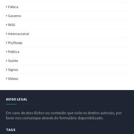
Fofoca
Governo
INSS
Internacional
Pis/Pasep
Política
Saúde
Signos
Vídeos
AVISO LEGAL
Em caso de atos ilícitos ou conteúdo que viole os direitos autorais, por
favor nos comunique através do formulário disponibilizado.
TAGS