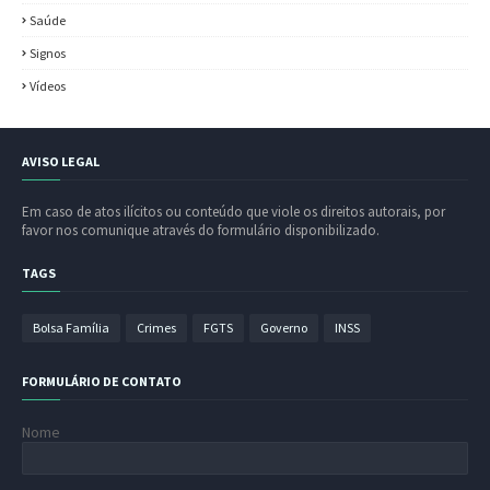
Saúde
Signos
Vídeos
AVISO LEGAL
Em caso de atos ilícitos ou conteúdo que viole os direitos autorais, por
favor nos comunique através do formulário disponibilizado.
TAGS
Bolsa Família
Crimes
FGTS
Governo
INSS
FORMULÁRIO DE CONTATO
Nome