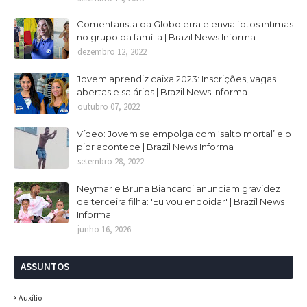
Comentarista da Globo erra e envia fotos intimas
no grupo da família | Brazil News Informa
dezembro 12, 2022
Jovem aprendiz caixa 2023: Inscrições, vagas
abertas e salários | Brazil News Informa
outubro 07, 2022
Vídeo: Jovem se empolga com ‘salto mortal’ e o
pior acontece | Brazil News Informa
setembro 28, 2022
Neymar e Bruna Biancardi anunciam gravidez
de terceira filha: 'Eu vou endoidar' | Brazil News
Informa
junho 16, 2026
ASSUNTOS
Auxílio