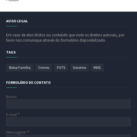
AVISO LEGAL
Em caso de atos ilícitos ou conteúdo que viole os direitos autorais, por
favor nos comunique através do formulário disponibilizado.
TAGS
Bolsa Família
Crimes
FGTS
Governo
INSS
FORMULÁRIO DE CONTATO
Nome
E-mail
*
Mensagem
*