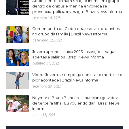
Adolescentes filmam relação intima em grupo
dentro de ônibus e menina envolvida se
pronuncia; polícia investiga | Brazil News Informa
setembro 14, 2025
Comentarista da Globo erra e envia fotos intimas
no grupo da família | Brazil News Informa
dezembro 12, 2022
Jovem aprendiz caixa 2023: Inscrições, vagas
abertas e salários | Brazil News Informa
outubro 07, 2022
Vídeo: Jovem se empolga com ‘salto mortal’ e o
pior acontece | Brazil News Informa
setembro 28, 2022
Neymar e Bruna Biancardi anunciam gravidez
de terceira filha: 'Eu vou endoidar' | Brazil News
Informa
junho 16, 2026