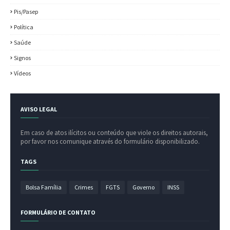
Pis/Pasep
Política
Saúde
Signos
Vídeos
AVISO LEGAL
Em caso de atos ilícitos ou conteúdo que viole os direitos autorais,
por favor nos comunique através do formulário disponibilizado.
TAGS
Bolsa Família
Crimes
FGTS
Governo
INSS
FORMULÁRIO DE CONTATO