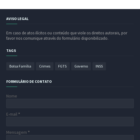
AVISO LEGAL
Em caso de atos ilícitos ou conteúdo que viole os direitos autorais, por
favor nos comunique através do formulário disponibilizado.
TAGS
Bolsa Família
Crimes
FGTS
Governo
INSS
FORMULÁRIO DE CONTATO
Nome
E-mail
*
Mensagem
*