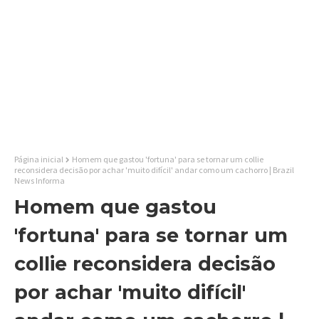
Página inicial
Homem que gastou 'fortuna' para se tornar um collie
reconsidera decisão por achar 'muito difícil' andar como um cachorro | Brazil
News Informa
Homem que gastou
'fortuna' para se tornar um
collie reconsidera decisão
por achar 'muito difícil'