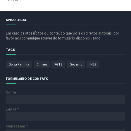
AVISO LEGAL
Em caso de atos ilícitos ou conteúdo que viole os direitos autorais, por
favor nos comunique através do formulário disponibilizado.
TAGS
Bolsa Família
Crimes
FGTS
Governo
INSS
FORMULÁRIO DE CONTATO
Nome
E-mail
*
Mensagem
*