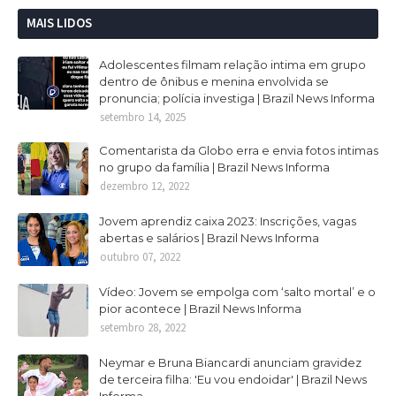
MAIS LIDOS
Adolescentes filmam relação intima em grupo
dentro de ônibus e menina envolvida se
pronuncia; polícia investiga | Brazil News Informa
setembro 14, 2025
Comentarista da Globo erra e envia fotos intimas
no grupo da família | Brazil News Informa
dezembro 12, 2022
Jovem aprendiz caixa 2023: Inscrições, vagas
abertas e salários | Brazil News Informa
outubro 07, 2022
Vídeo: Jovem se empolga com ‘salto mortal’ e o
pior acontece | Brazil News Informa
setembro 28, 2022
Neymar e Bruna Biancardi anunciam gravidez
de terceira filha: 'Eu vou endoidar' | Brazil News