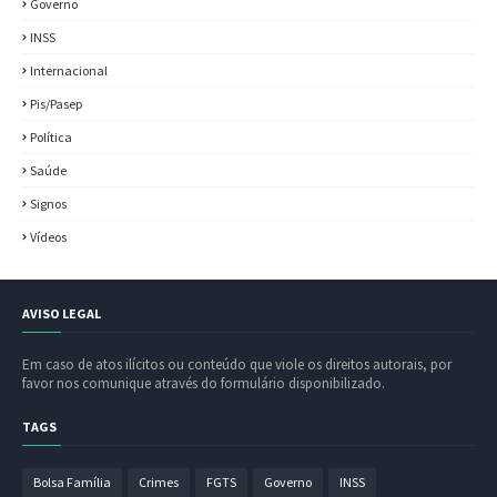
Governo
INSS
Internacional
Pis/Pasep
Política
Saúde
Signos
Vídeos
AVISO LEGAL
Em caso de atos ilícitos ou conteúdo que viole os direitos autorais, por
favor nos comunique através do formulário disponibilizado.
TAGS
Bolsa Família
Crimes
FGTS
Governo
INSS