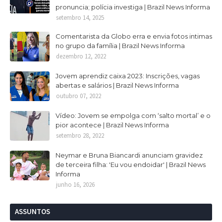
pronuncia; polícia investiga | Brazil News Informa
setembro 14, 2025
Comentarista da Globo erra e envia fotos intimas
no grupo da família | Brazil News Informa
dezembro 12, 2022
Jovem aprendiz caixa 2023: Inscrições, vagas
abertas e salários | Brazil News Informa
outubro 07, 2022
Vídeo: Jovem se empolga com ‘salto mortal’ e o
pior acontece | Brazil News Informa
setembro 28, 2022
Neymar e Bruna Biancardi anunciam gravidez
de terceira filha: 'Eu vou endoidar' | Brazil News
Informa
junho 16, 2026
ASSUNTOS