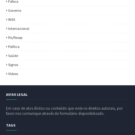
Fofoca
Governo
INSS
Internacional
Pis/Pasep
Política
Saúde
Signos
Vídeos
AVISO LEGAL
Em caso de atos ilícitos ou conteúdo que viole os direitos autorais, por
favor nos comunique através do formulário disponibilizado.
TAGS