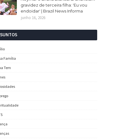
gravidez de terceira filha: 'Eu vou
endoidar' | Brazil News Informa
junho 16, 2026
SSUNTOS
ílio
sa Família
xa Tem
mes
iosidades
prego
iritualidade
TS
ança
anças