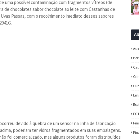
 de uma possível contaminação com fragmentos vítreos (de
ra de chocolates sabor chocolate ao leite com Castanhas de
e Uvas Passas, com o recolhimento imediato desses sabores
2941G.
A
Aux
Bol
Cai
Cri
Cur
Em
Esp
FG
correu devido à quebra de um sensor na linha de fabricação.
Fin
 acima, poderiam ter vidros fragmentados em suas embalagens.
Fin
não foi comercializado, mas alguns produtos foram distribuídos