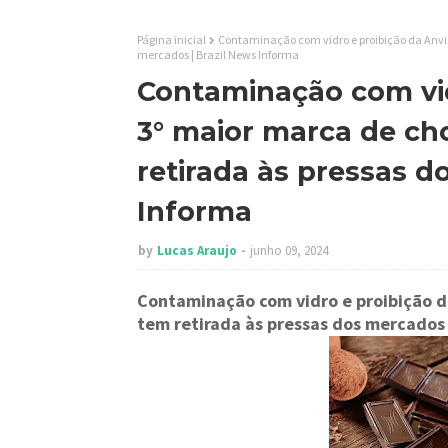
Página inicial
Contaminação com vidro e proibição da Anvis
mercados | Brazil News Informa
Contaminação com vid
3° maior marca de cho
retirada às pressas d
Informa
by
Lucas Araujo
junho 09, 2024
Contaminação com vidro e proibição da
tem retirada às pressas dos mercados