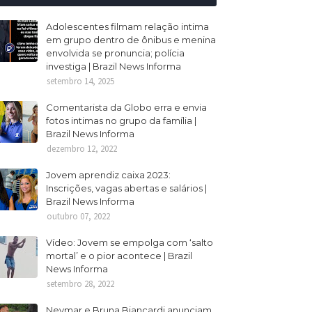
Adolescentes filmam relação intima
em grupo dentro de ônibus e menina
envolvida se pronuncia; polícia
investiga | Brazil News Informa
setembro 14, 2025
Comentarista da Globo erra e envia
fotos intimas no grupo da família |
Brazil News Informa
dezembro 12, 2022
Jovem aprendiz caixa 2023:
Inscrições, vagas abertas e salários |
Brazil News Informa
outubro 07, 2022
Vídeo: Jovem se empolga com ‘salto
mortal’ e o pior acontece | Brazil
News Informa
setembro 28, 2022
Neymar e Bruna Biancardi anunciam