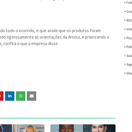
Fof
Gov
INS
Int
ndo todo o ocorrido, e que assim que os produtos foram
indo rigorosamente as orientações da Anvisa, e priorizando a
Pis
, confira o que a empresa disse.
Pol
Sa
Sig
Víd