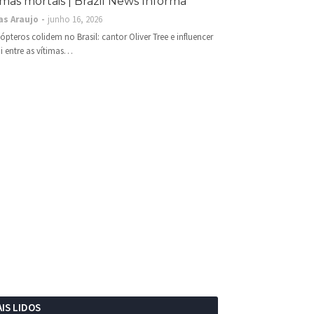
imas mortais | Brazil News Informa
as Araujo
junho 16, 2026
cópteros colidem no Brasil: cantor Oliver Tree e influencer
i entre as vítimas…
IS LIDOS