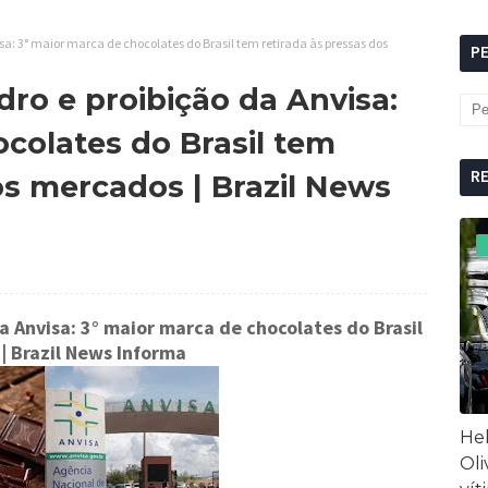
a: 3° maior marca de chocolates do Brasil tem retirada às pressas dos
P
ro e proibição da Anvisa:
colates do Brasil tem
R
os mercados | Brazil News
 Anvisa: 3° maior marca de chocolates do Brasil
| Brazil News Informa
Hel
Oli