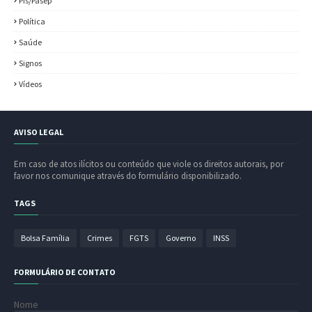
Pis/Pasep
Política
Saúde
Signos
Vídeos
AVISO LEGAL
Em caso de atos ilícitos ou conteúdo que viole os direitos autorais, por
favor nos comunique através do formulário disponibilizado.
TAGS
Bolsa Família
Crimes
FGTS
Governo
INSS
FORMULÁRIO DE CONTATO
Nome