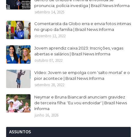
pronuncia; polícia investiga | Brazil News Informa
setembro 14, 2025
Comentarista da Globo erra e envia fotos intimas
no grupo da família | Brazil News Informa
dezembro 12, 2022
Jovem aprendiz caixa 2023: Inscrições, vagas
abertas e salários | Brazil News Informa
outubro 07, 2022
Vídeo: Jovem se empolga com ‘salto mortal’ e o
pior acontece | Brazil News Informa
setembro 28, 2022
Neymar e Bruna Biancardi anunciam gravidez
de terceira filha: 'Eu vou endoidar' | Brazil News
Informa
junho 16, 2026
ASSUNTOS