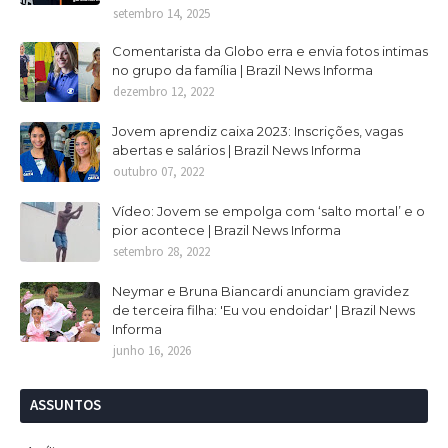
setembro 14, 2025
Comentarista da Globo erra e envia fotos intimas
no grupo da família | Brazil News Informa
dezembro 12, 2022
Jovem aprendiz caixa 2023: Inscrições, vagas
abertas e salários | Brazil News Informa
outubro 07, 2022
Vídeo: Jovem se empolga com ‘salto mortal’ e o
pior acontece | Brazil News Informa
setembro 28, 2022
Neymar e Bruna Biancardi anunciam gravidez
de terceira filha: 'Eu vou endoidar' | Brazil News
Informa
junho 16, 2026
ASSUNTOS