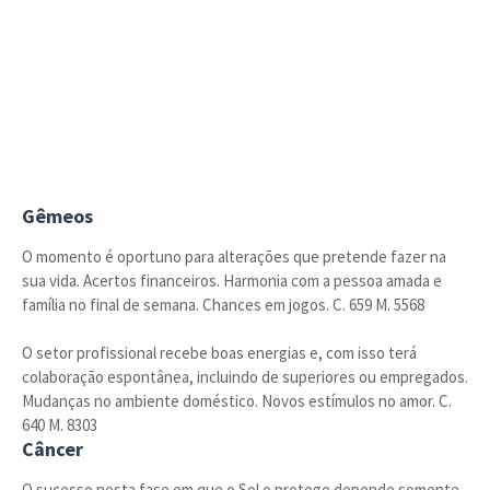
Gêmeos
O momento é oportuno para alterações que pretende fazer na
sua vida. Acertos financeiros. Harmonia com a pessoa amada e
família no final de semana. Chances em jogos. C. 659 M. 5568
O setor profissional recebe boas energias e, com isso terá
colaboração espontânea, incluindo de superiores ou empregados.
Mudanças no ambiente doméstico. Novos estímulos no amor. C.
640 M. 8303
Câncer
O sucesso nesta fase em que o Sol o protege depende somente