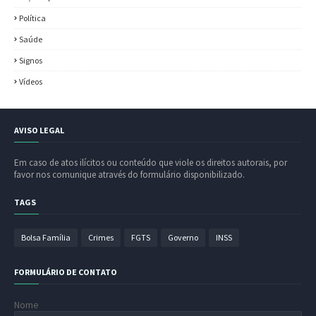
Política
Saúde
Signos
Vídeos
AVISO LEGAL
Em caso de atos ilícitos ou conteúdo que viole os direitos autorais, por
favor nos comunique através do formulário disponibilizado.
TAGS
Bolsa Família
Crimes
FGTS
Governo
INSS
FORMULÁRIO DE CONTATO
Nome