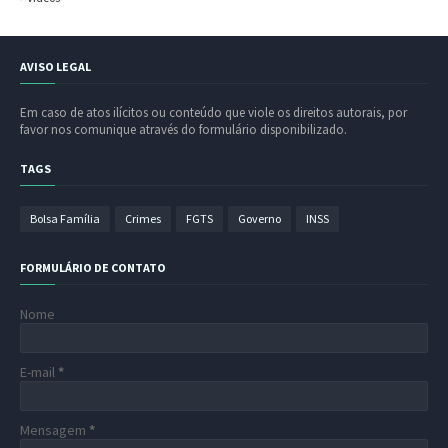
AVISO LEGAL
Em caso de atos ilícitos ou conteúdo que viole os direitos autorais, por
favor nos comunique através do formulário disponibilizado.
TAGS
Bolsa Família
Crimes
FGTS
Governo
INSS
FORMULÁRIO DE CONTATO
Nome
E-mail
*
Mensagem
*