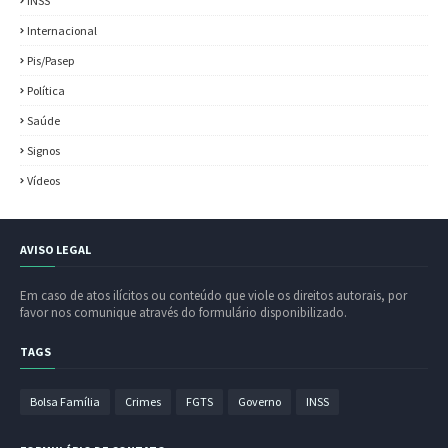
INSS
Internacional
Pis/Pasep
Política
Saúde
Signos
Vídeos
AVISO LEGAL
Em caso de atos ilícitos ou conteúdo que viole os direitos autorais, por
favor nos comunique através do formulário disponibilizado.
TAGS
Bolsa Família
Crimes
FGTS
Governo
INSS