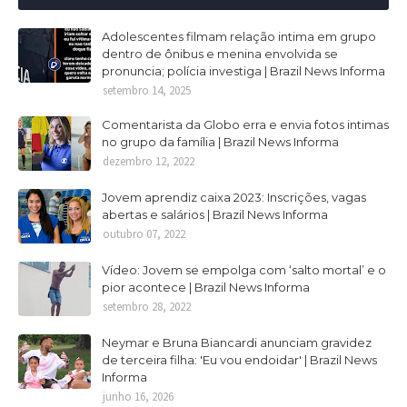
Adolescentes filmam relação intima em grupo
dentro de ônibus e menina envolvida se
pronuncia; polícia investiga | Brazil News Informa
setembro 14, 2025
Comentarista da Globo erra e envia fotos intimas
no grupo da família | Brazil News Informa
dezembro 12, 2022
Jovem aprendiz caixa 2023: Inscrições, vagas
abertas e salários | Brazil News Informa
outubro 07, 2022
Vídeo: Jovem se empolga com ‘salto mortal’ e o
pior acontece | Brazil News Informa
setembro 28, 2022
Neymar e Bruna Biancardi anunciam gravidez
de terceira filha: 'Eu vou endoidar' | Brazil News
Informa
junho 16, 2026