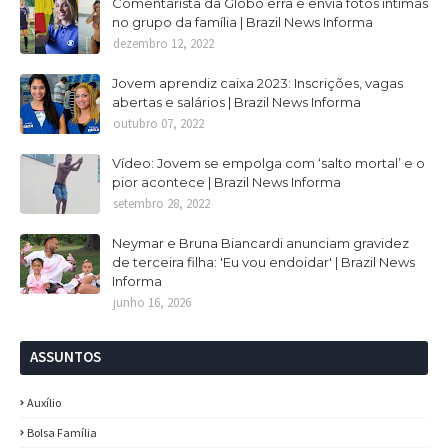
Comentarista da Globo erra e envia fotos intimas
no grupo da família | Brazil News Informa
dezembro 12, 2022
Jovem aprendiz caixa 2023: Inscrições, vagas
abertas e salários | Brazil News Informa
outubro 07, 2022
Vídeo: Jovem se empolga com ‘salto mortal’ e o
pior acontece | Brazil News Informa
setembro 28, 2022
Neymar e Bruna Biancardi anunciam gravidez
de terceira filha: 'Eu vou endoidar' | Brazil News
Informa
junho 16, 2026
ASSUNTOS
Auxílio
Bolsa Família