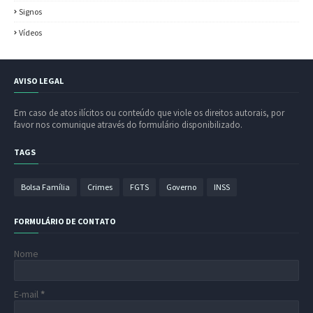
Signos
Vídeos
AVISO LEGAL
Em caso de atos ilícitos ou conteúdo que viole os direitos autorais, por
favor nos comunique através do formulário disponibilizado.
TAGS
Bolsa Família
Crimes
FGTS
Governo
INSS
FORMULÁRIO DE CONTATO
Nome
E-mail
*