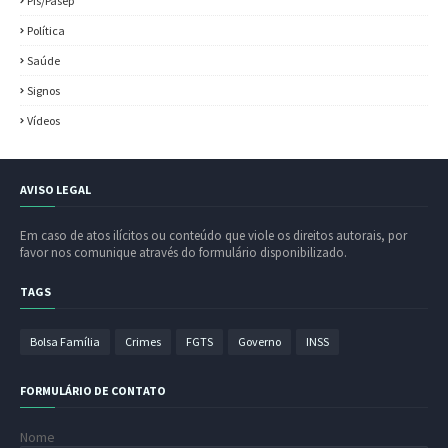
Pis/Pasep
Política
Saúde
Signos
Vídeos
AVISO LEGAL
Em caso de atos ilícitos ou conteúdo que viole os direitos autorais, por
favor nos comunique através do formulário disponibilizado.
TAGS
Bolsa Família
Crimes
FGTS
Governo
INSS
FORMULÁRIO DE CONTATO
Nome