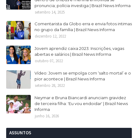
pronuncia; polícia investiga | Brazil News Informa
setembro 14, 2025
Comentarista da Globo erra e envia fotos intimas
no grupo da família | Brazil News Informa
dezembro 12, 2022
Jovem aprendiz caixa 2023: Inscrições, vagas
abertas e salários | Brazil News Informa
outubro 07, 2022
Vídeo: Jovem se empolga com ‘salto mortal’ e o
pior acontece | Brazil News Informa
setembro 28, 2022
Neymar e Bruna Biancardi anunciam gravidez
de terceira filha: 'Eu vou endoidar' | Brazil News
Informa
junho 16, 2026
ASSUNTOS