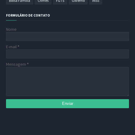
Bolsa Família
Crimes
FGTS
Governo
INSS
FORMULÁRIO DE CONTATO
Nome
E-mail
*
Mensagem
*