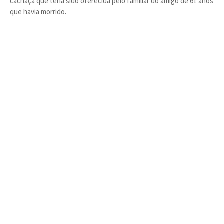
cachaça que teria sido oferecida pelo familiar do amigo de 61 anos
que havia morrido.