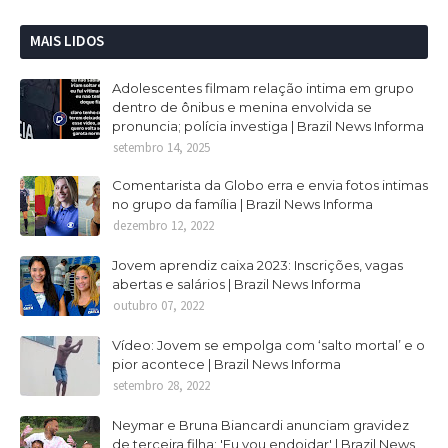
MAIS LIDOS
Adolescentes filmam relação intima em grupo
dentro de ônibus e menina envolvida se
pronuncia; polícia investiga | Brazil News Informa
setembro 14, 2025
Comentarista da Globo erra e envia fotos intimas
no grupo da família | Brazil News Informa
dezembro 12, 2022
Jovem aprendiz caixa 2023: Inscrições, vagas
abertas e salários | Brazil News Informa
outubro 07, 2022
Vídeo: Jovem se empolga com ‘salto mortal’ e o
pior acontece | Brazil News Informa
setembro 28, 2022
Neymar e Bruna Biancardi anunciam gravidez
de terceira filha: 'Eu vou endoidar' | Brazil News