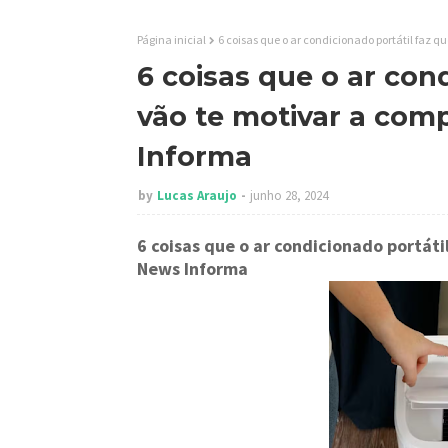
Página inicial
6 coisas que o ar condicionado portátil faz 
6 coisas que o ar con
vão te motivar a comp
Informa
by
Lucas Araujo
junho 28, 2024
6 coisas que o ar condicionado portát
News Informa