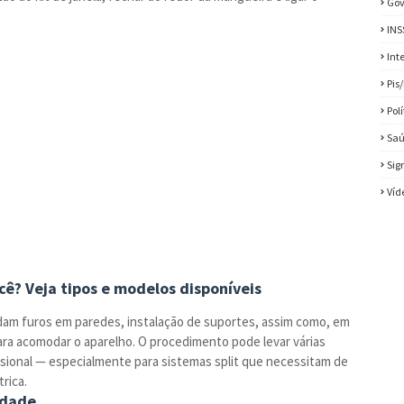
Gov
INS
Int
Pis
Pol
Sa
Sig
Víd
cê? Veja tipos e modelos disponíveis
dam furos em paredes, instalação de suportes, assim como, em
ara acomodar o aparelho. O procedimento pode levar várias
ssional — especialmente para sistemas split que necessitam de
rica.
idade