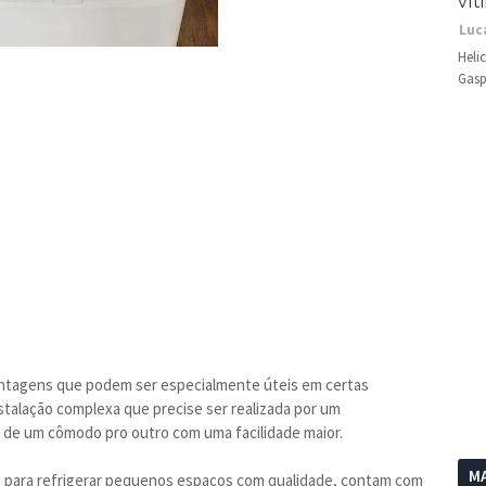
vít
Luc
Heli
Gasp
vantagens que podem ser especialmente úteis em certas
talação complexa que precise ser realizada por um
s de um cômodo pro outro com uma facilidade maior.
MA
para refrigerar pequenos espaços com qualidade, contam com