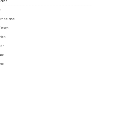
erno
S
ernacional
/Pasep
ítica
úde
nos
eos