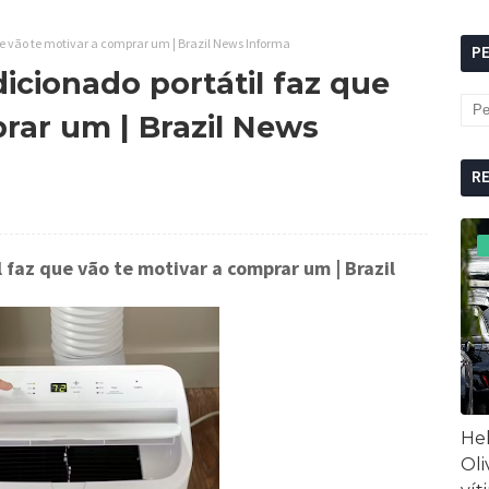
que vão te motivar a comprar um | Brazil News Informa
P
dicionado portátil faz que
rar um | Brazil News
R
il faz que vão te motivar a comprar um
| Brazil
Hel
Oli