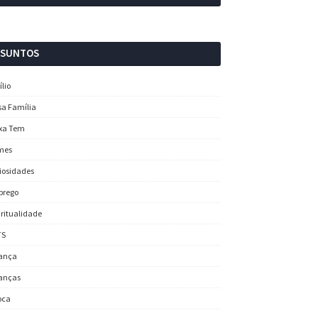
SSUNTOS
ílio
sa Família
xa Tem
mes
iosidades
prego
iritualidade
TS
ança
anças
oca