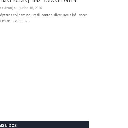
imas mortais | Brazil News Informa
as Araujo
junho 16, 2026
cópteros colidem no Brasil: cantor Oliver Tree e influencer
i entre as vítimas…
IS LIDOS