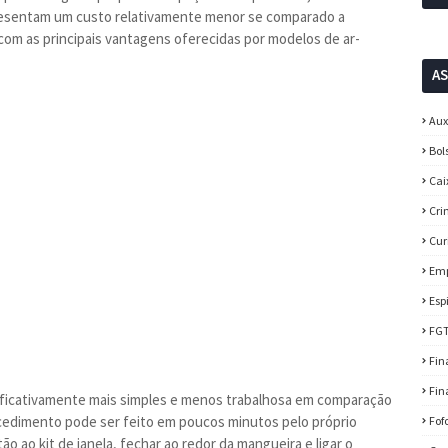
presentam um custo relativamente menor se comparado a
ta com as principais vantagens oferecidas por modelos de ar-
A
Aux
Bol
Cai
Cri
Cur
Em
Esp
FG
Fin
Fin
gnificativamente mais simples e menos trabalhosa em comparação
rocedimento pode ser feito em poucos minutos pelo próprio
Fof
 ao kit de janela, fechar ao redor da mangueira e ligar o