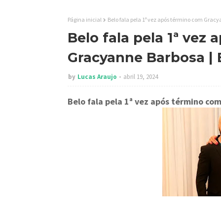
Página inicial
Belo fala pela 1ª vez após término com Gracy
Belo fala pela 1ª vez
Gracyanne Barbosa | 
by
Lucas Araujo
abril 19, 2024
Belo fala pela 1ª vez após término c