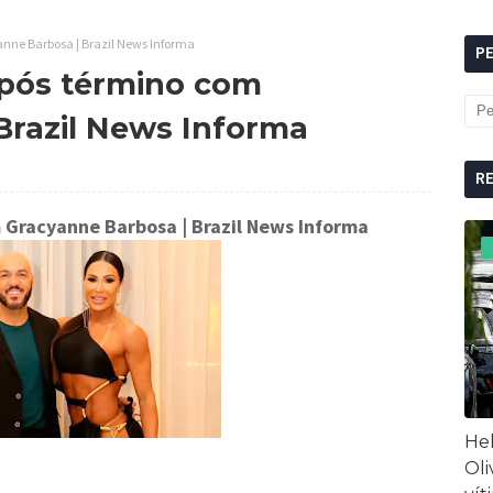
anne Barbosa | Brazil News Informa
P
 após término com
Brazil News Informa
R
om Gracyanne Barbosa
| Brazil News Informa
Hel
Oli