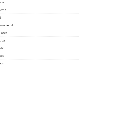
oca
erno
S
ernacional
/Pasep
ítica
úde
nos
eos