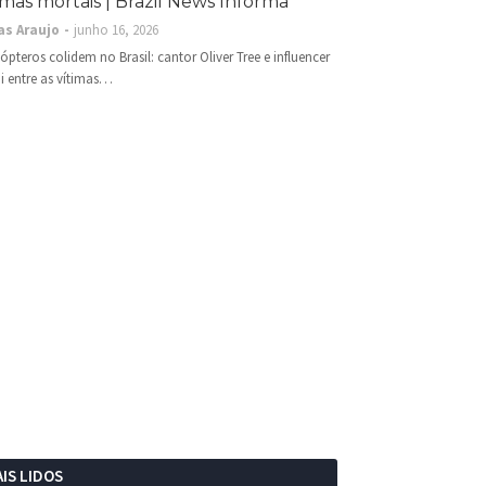
imas mortais | Brazil News Informa
as Araujo
junho 16, 2026
cópteros colidem no Brasil: cantor Oliver Tree e influencer
i entre as vítimas…
IS LIDOS