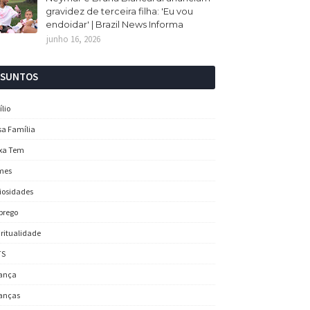
gravidez de terceira filha: 'Eu vou
endoidar' | Brazil News Informa
junho 16, 2026
SSUNTOS
ílio
sa Família
xa Tem
mes
iosidades
prego
iritualidade
TS
ança
anças