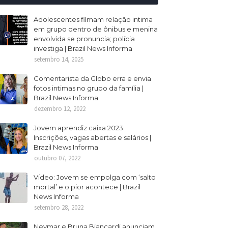
Adolescentes filmam relação intima
em grupo dentro de ônibus e menina
envolvida se pronuncia; polícia
investiga | Brazil News Informa
setembro 14, 2025
Comentarista da Globo erra e envia
fotos intimas no grupo da família |
Brazil News Informa
dezembro 12, 2022
Jovem aprendiz caixa 2023:
Inscrições, vagas abertas e salários |
Brazil News Informa
outubro 07, 2022
Vídeo: Jovem se empolga com ‘salto
mortal’ e o pior acontece | Brazil
News Informa
setembro 28, 2022
Neymar e Bruna Biancardi anunciam