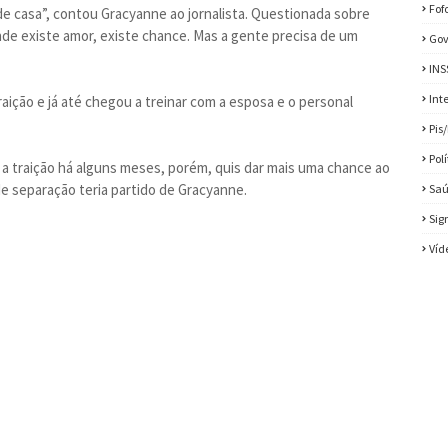
Fof
e casa”, contou Gracyanne ao jornalista. Questionada sobre
nde existe amor, existe chance. Mas a gente precisa de um
Gov
INS
Int
aição e já até chegou a treinar com a esposa e o personal
Pis
Pol
 a traição há alguns meses, porém, quis dar mais uma chance ao
e separação teria partido de Gracyanne.
Sa
Sig
Víd