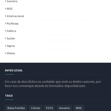
Governo
INSS
Internacional
Pis/Pasep
Política
Saúde
Signos
Vídeos
AVISO LEGAL
Em caso de atos ilícitos ou conteúdo que viole os direitos autorais, por
favor nos comunique através do formulário disponibilizado.
TAGS
Bolsa Família
Crimes
FGTS
Governo
INSS