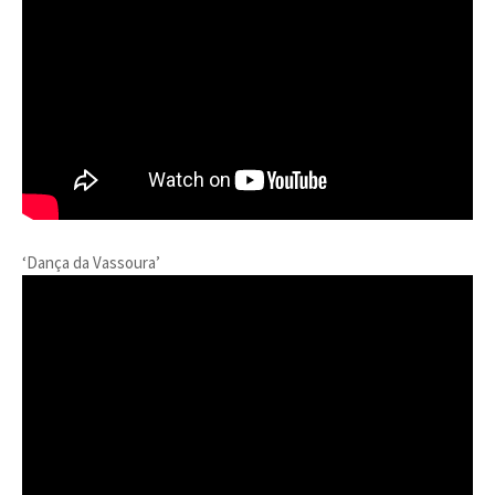
‘Dança da Vassoura’