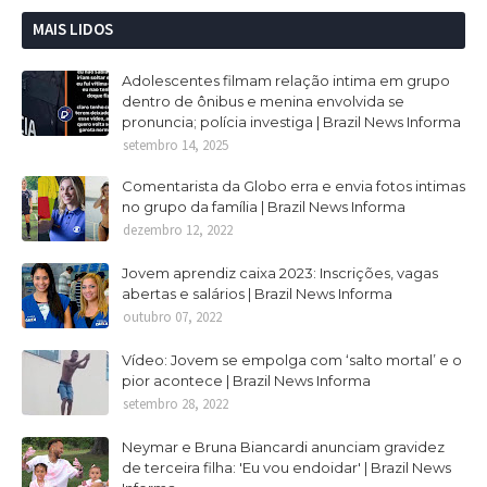
MAIS LIDOS
Adolescentes filmam relação intima em grupo
dentro de ônibus e menina envolvida se
pronuncia; polícia investiga | Brazil News Informa
setembro 14, 2025
Comentarista da Globo erra e envia fotos intimas
no grupo da família | Brazil News Informa
dezembro 12, 2022
Jovem aprendiz caixa 2023: Inscrições, vagas
abertas e salários | Brazil News Informa
outubro 07, 2022
Vídeo: Jovem se empolga com ‘salto mortal’ e o
pior acontece | Brazil News Informa
setembro 28, 2022
Neymar e Bruna Biancardi anunciam gravidez
de terceira filha: 'Eu vou endoidar' | Brazil News