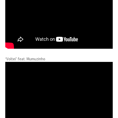
‘Voltei’ feat. Mumuzinho