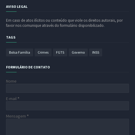
AVISO LEGAL
Em caso de atos ilícitos ou conteúdo que viole os direitos autorais, por
favor nos comunique através do formulário disponibilizado.
TAGS
Bolsa Família
Crimes
FGTS
Governo
INSS
FORMULÁRIO DE CONTATO
Nome
E-mail
*
Mensagem
*