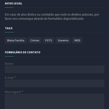
AVISO LEGAL
Em caso de atos ilícitos ou conteúdo que viole os direitos autorais, por
favor nos comunique através do formulário disponibilizado.
TAGS
Bolsa Família
Crimes
FGTS
Governo
INSS
FORMULÁRIO DE CONTATO
Nome
E-mail
*
Mensagem
*