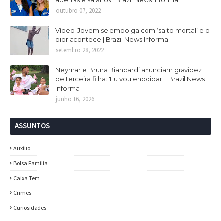
abertas e salários | Brazil News Informa
outubro 07, 2022
Vídeo: Jovem se empolga com ‘salto mortal’ e o
pior acontece | Brazil News Informa
setembro 28, 2022
Neymar e Bruna Biancardi anunciam gravidez
de terceira filha: 'Eu vou endoidar' | Brazil News
Informa
junho 16, 2026
ASSUNTOS
Auxílio
Bolsa Família
Caixa Tem
Crimes
Curiosidades