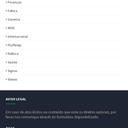
Finanças
Fofoca
Governo
INSS
Internacional
Pis/Pasep
Política
Saúde
Signos
Vídeos
AVISO LEGAL
Em caso de atos ilícitos ou conteúdo que viole os direitos autorais, por
favor nos comunique através do formulário disponibilizado.