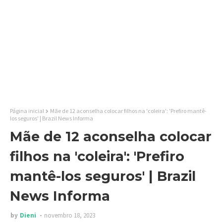
Página inicial
Mãe de 12 aconselha colocar filhos na 'coleira': 'Prefiro mantê-
los seguros' | Brazil News Informa
Mãe de 12 aconselha colocar
filhos na 'coleira': 'Prefiro
mantê-los seguros' | Brazil
News Informa
by
Dieni
novembro 18, 2023