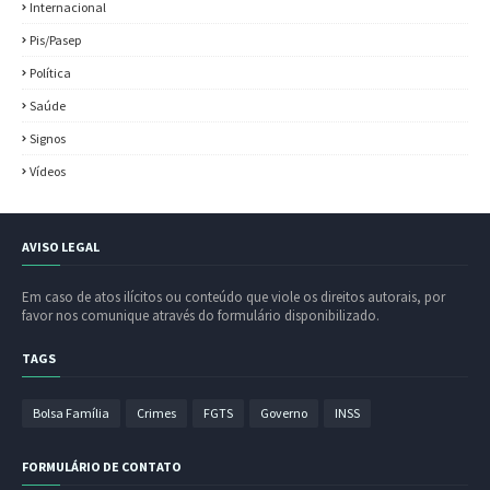
Internacional
Pis/Pasep
Política
Saúde
Signos
Vídeos
AVISO LEGAL
Em caso de atos ilícitos ou conteúdo que viole os direitos autorais, por
favor nos comunique através do formulário disponibilizado.
TAGS
Bolsa Família
Crimes
FGTS
Governo
INSS
FORMULÁRIO DE CONTATO