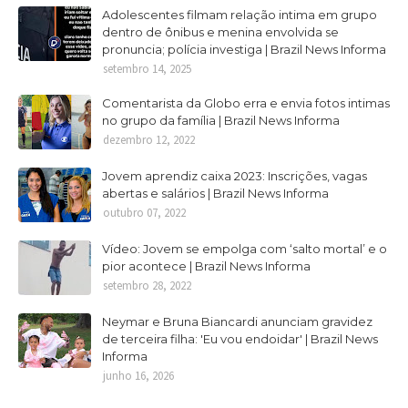
Adolescentes filmam relação intima em grupo
dentro de ônibus e menina envolvida se
pronuncia; polícia investiga | Brazil News Informa
setembro 14, 2025
Comentarista da Globo erra e envia fotos intimas
no grupo da família | Brazil News Informa
dezembro 12, 2022
Jovem aprendiz caixa 2023: Inscrições, vagas
abertas e salários | Brazil News Informa
outubro 07, 2022
Vídeo: Jovem se empolga com ‘salto mortal’ e o
pior acontece | Brazil News Informa
setembro 28, 2022
Neymar e Bruna Biancardi anunciam gravidez
de terceira filha: 'Eu vou endoidar' | Brazil News
Informa
junho 16, 2026