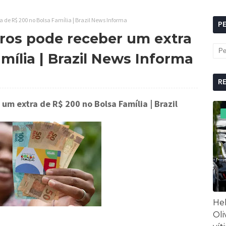
ra de R$ 200 no Bolsa Família | Brazil News Informa
P
iros pode receber um extra
mília | Brazil News Informa
R
 um extra de R$ 200 no Bolsa Família
| Brazil
Hel
Oli