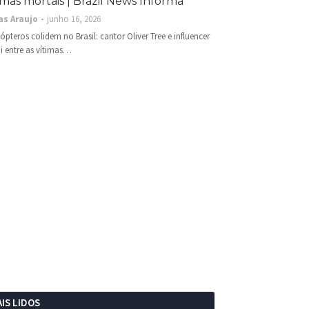
imas mortais | Brazil News Informa
as Araujo
junho 16, 2026
cópteros colidem no Brasil: cantor Oliver Tree e influencer
i entre as vítimas…
IS LIDOS