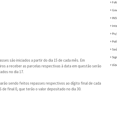
Fof
Gov
INS
Int
Pis
Pol
Sa
Sig
ses são iniciados a partir do dia 15 de cada mês. Em
Víd
iros a receber as parcelas respectivas à data em questão serão
rados no dia 17.
uarão sendo feitos repasses respectivos ao dígito final de cada
de final 0, que terão o valor depositado no dia 30.