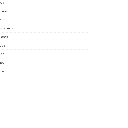
oca
erno
S
ernacional
/Pasep
ítica
úde
nos
eos