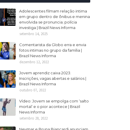
Adolescentes filmam relação intima
em grupo dentro de ônibus e menina
envolvida se pronuncia; polícia
investiga | Brazil News Informa
setembro 14, 2025
Comentarista da Globo erra e envia
fotos intimas no grupo da família |
Brazil News Informa
dezembro 12, 2022
Jovem aprendiz caixa 2023:
Inscrições, vagas abertas e salários |
Brazil News Informa
outubro 07, 2022
Vídeo: Jovem se empolga com ‘salto
mortal’ e o pior acontece | Brazil
News Informa
setembro 28, 2022
Neymar e Bruna Biancardi anunciam