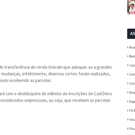
A
Aux
Bol
Cai
 de transferência de renda tiveram que adequar-se a grandes
mudanças, infelizmente, diversos cortes foram realizados,
Cri
ssem recebendo as parcelas.
Cur
Em
ará com o desbloqueio de milhões de inscrições do CadÚnico
considerados unipessoais, ou seja, que recebem as parcelas
Esp
FG
Fin
Fin