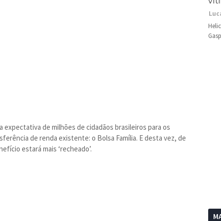
vít
Luc
Heli
Gasp
 expectativa de milhões de cidadãos brasileiros para os
erência de renda existente: o Bolsa Família. E desta vez, de
efício estará mais ‘recheado’.
MA