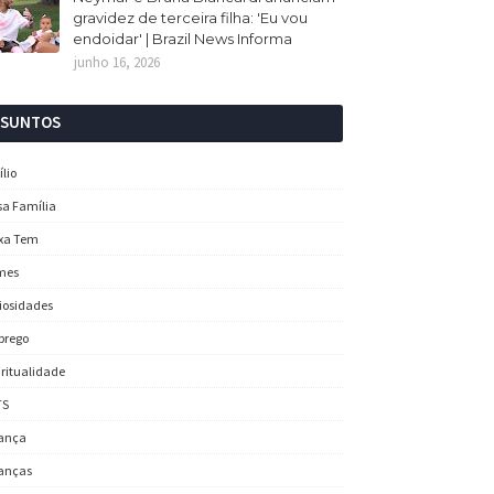
gravidez de terceira filha: 'Eu vou
endoidar' | Brazil News Informa
junho 16, 2026
SSUNTOS
ílio
sa Família
xa Tem
mes
iosidades
prego
iritualidade
TS
ança
anças