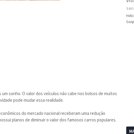
vít
Luc
Heli
Gasp
s um sonho. O valor dos veículos não cabe nos bolsos de muitos
ovidade pode mudar essa realidade.
s econômicos do mercado nacional receberam uma redução
 possui planos de diminuir o valor dos famosos carros populares.
MA