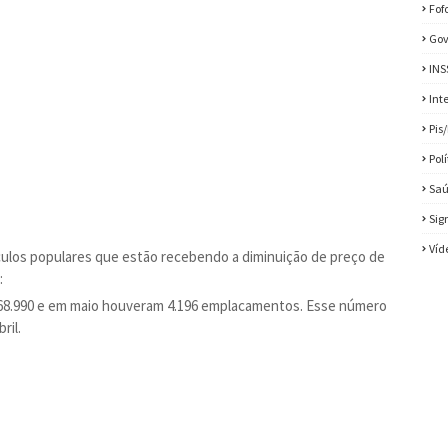
Fof
Gov
INS
Int
Pis
Pol
Sa
Sig
Víd
ículos populares que estão recebendo a diminuição de preço de
:
$ 68.990 e em maio houveram 4.196 emplacamentos. Esse número
ril.