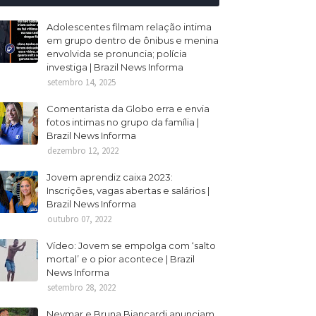
Adolescentes filmam relação intima
em grupo dentro de ônibus e menina
envolvida se pronuncia; polícia
investiga | Brazil News Informa
setembro 14, 2025
Comentarista da Globo erra e envia
fotos intimas no grupo da família |
Brazil News Informa
dezembro 12, 2022
Jovem aprendiz caixa 2023:
Inscrições, vagas abertas e salários |
Brazil News Informa
outubro 07, 2022
Vídeo: Jovem se empolga com ‘salto
mortal’ e o pior acontece | Brazil
News Informa
setembro 28, 2022
Neymar e Bruna Biancardi anunciam