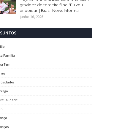
gravidez de terceira filha: 'Eu vou
endoidar' | Brazil News Informa
junho 16, 2026
SSUNTOS
ílio
sa Família
xa Tem
mes
iosidades
prego
iritualidade
TS
ança
anças