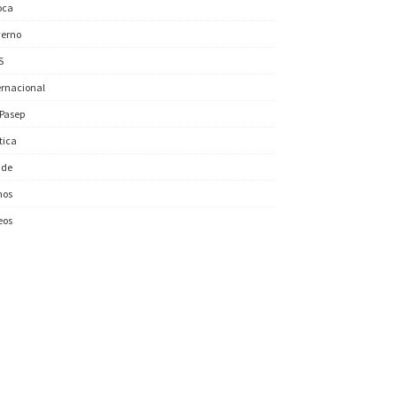
oca
erno
S
ernacional
/Pasep
ítica
úde
nos
eos