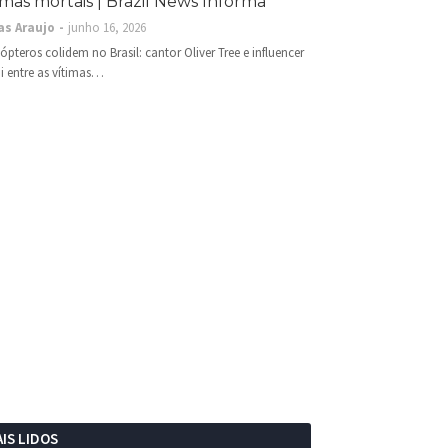
imas mortais | Brazil News Informa
as Araujo
junho 16, 2026
cópteros colidem no Brasil: cantor Oliver Tree e influencer
i entre as vítimas…
IS LIDOS