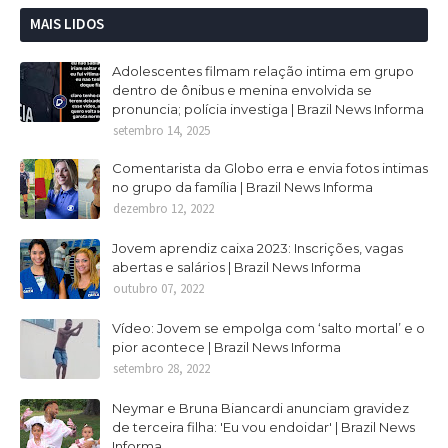
MAIS LIDOS
Adolescentes filmam relação intima em grupo
dentro de ônibus e menina envolvida se
pronuncia; polícia investiga | Brazil News Informa
setembro 14, 2025
Comentarista da Globo erra e envia fotos intimas
no grupo da família | Brazil News Informa
dezembro 12, 2022
Jovem aprendiz caixa 2023: Inscrições, vagas
abertas e salários | Brazil News Informa
outubro 07, 2022
Vídeo: Jovem se empolga com ‘salto mortal’ e o
pior acontece | Brazil News Informa
setembro 28, 2022
Neymar e Bruna Biancardi anunciam gravidez
de terceira filha: 'Eu vou endoidar' | Brazil News
Informa