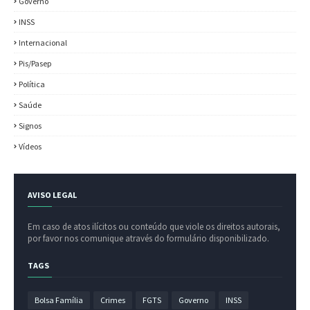
Governo
INSS
Internacional
Pis/Pasep
Política
Saúde
Signos
Vídeos
AVISO LEGAL
Em caso de atos ilícitos ou conteúdo que viole os direitos autorais,
por favor nos comunique através do formulário disponibilizado.
TAGS
Bolsa Família
Crimes
FGTS
Governo
INSS