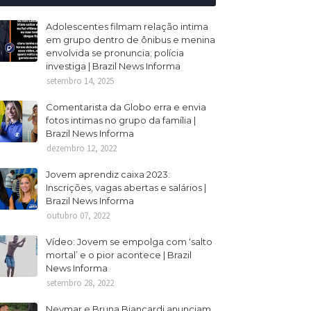
Adolescentes filmam relação intima
em grupo dentro de ônibus e menina
envolvida se pronuncia; polícia
investiga | Brazil News Informa
setembro 14, 2025
Comentarista da Globo erra e envia
fotos intimas no grupo da família |
Brazil News Informa
dezembro 12, 2022
Jovem aprendiz caixa 2023:
Inscrições, vagas abertas e salários |
Brazil News Informa
outubro 07, 2022
Vídeo: Jovem se empolga com ‘salto
mortal’ e o pior acontece | Brazil
News Informa
setembro 28, 2022
Neymar e Bruna Biancardi anunciam