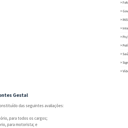
Fof
Gov
INS
Int
Pis
Pol
Sa
Sig
Víd
ontes Gestal
onstituído das seguintes avaliações:
tório, para todos os cargos;
ório, para motorista; e