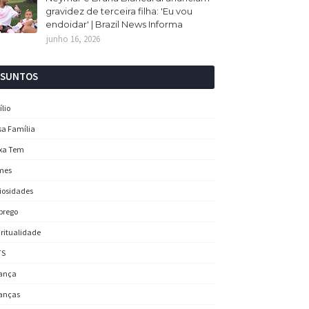
gravidez de terceira filha: 'Eu vou
endoidar' | Brazil News Informa
junho 16, 2026
SSUNTOS
ílio
sa Família
xa Tem
mes
iosidades
prego
iritualidade
TS
ança
anças