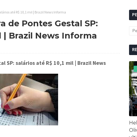
lários até R$ 10,1 mil | Brazil News Informa
P
a de Pontes Gestal SP:
il | Brazil News Informa
R
l SP: salários até R$ 10,1 mil
| Brazil News
Hel
Oli