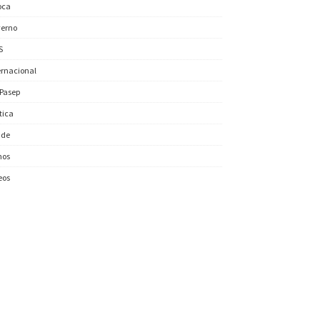
oca
erno
S
ernacional
/Pasep
ítica
úde
nos
eos