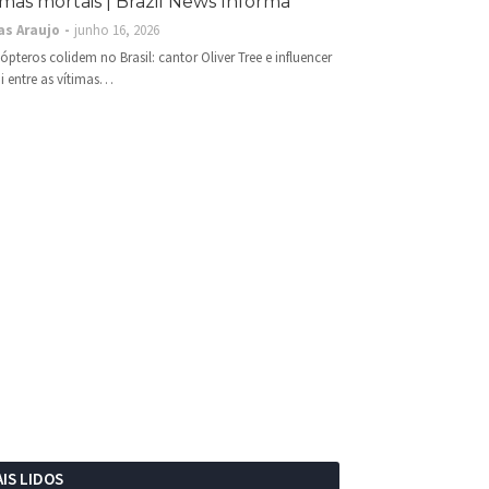
imas mortais | Brazil News Informa
as Araujo
junho 16, 2026
cópteros colidem no Brasil: cantor Oliver Tree e influencer
i entre as vítimas…
IS LIDOS