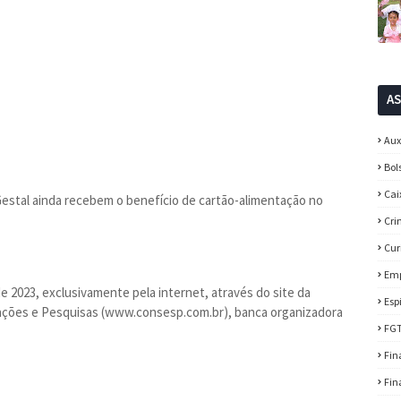
A
Aux
Bol
Cai
Gestal ainda recebem o benefício de cartão-alimentação no
Cri
Cur
Em
de 2023, exclusivamente pela internet, através do site da
Esp
ações e Pesquisas (www.consesp.com.br), banca organizadora
FG
Fin
Fin