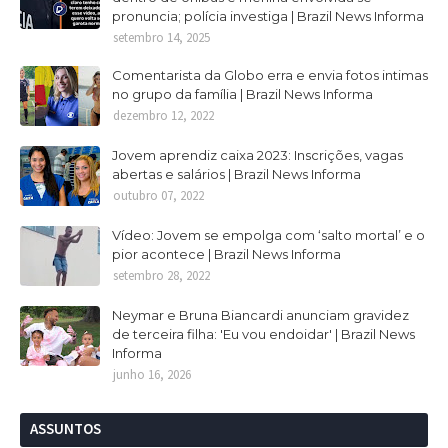
pronuncia; polícia investiga | Brazil News Informa
setembro 14, 2025
Comentarista da Globo erra e envia fotos intimas
no grupo da família | Brazil News Informa
dezembro 12, 2022
Jovem aprendiz caixa 2023: Inscrições, vagas
abertas e salários | Brazil News Informa
outubro 07, 2022
Vídeo: Jovem se empolga com ‘salto mortal’ e o
pior acontece | Brazil News Informa
setembro 28, 2022
Neymar e Bruna Biancardi anunciam gravidez
de terceira filha: 'Eu vou endoidar' | Brazil News
Informa
junho 16, 2026
ASSUNTOS