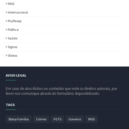
INSS
Internacional
Pis/Pasep
Política
Saúde
Signos
Vídeos
AVISO LEGAL
Em caso de atos ilícitos ou conteúdo que viole os direitos autorais, por
favor nos comunique através do formulário disponibilizado.
TAGS
Bolsa Família
Crimes
FGTS
Governo
INSS