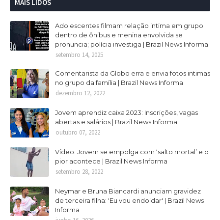
MAIS LIDOS
Adolescentes filmam relação intima em grupo
dentro de ônibus e menina envolvida se
pronuncia; polícia investiga | Brazil News Informa
setembro 14, 2025
Comentarista da Globo erra e envia fotos intimas
no grupo da família | Brazil News Informa
dezembro 12, 2022
Jovem aprendiz caixa 2023: Inscrições, vagas
abertas e salários | Brazil News Informa
outubro 07, 2022
Vídeo: Jovem se empolga com ‘salto mortal’ e o
pior acontece | Brazil News Informa
setembro 28, 2022
Neymar e Bruna Biancardi anunciam gravidez
de terceira filha: 'Eu vou endoidar' | Brazil News
Informa